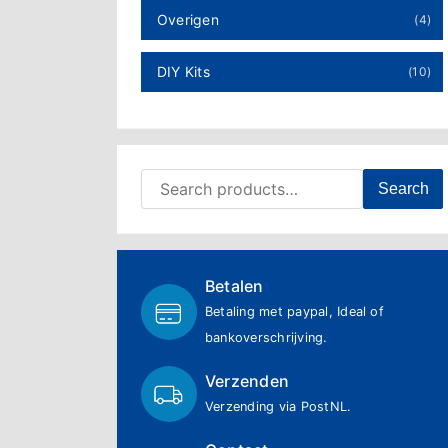
Overigen
(4)
DIY Kits
(10)
Search for:
Search
Betalen
Betaling met paypal, Ideal of
bankoverschrijving.
Verzenden
Verzending via PostNL.