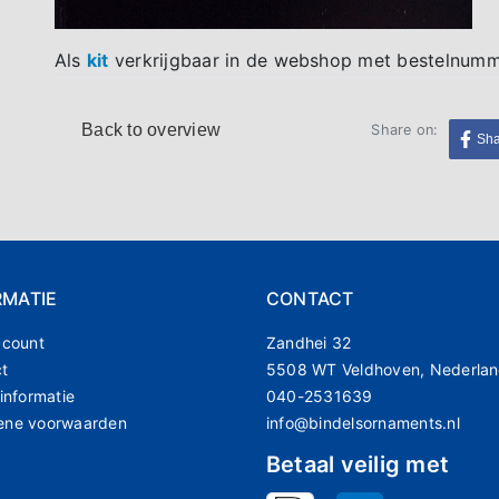
Als
kit
verkrijgbaar in de webshop met bestelnum
Back to overview
Share on:
Sh
RMATIE
CONTACT
ccount
Zandhei 32
ct
5508 WT Veldhoven, Nederla
 informatie
040-2531639
ene voorwaarden
info@bindelsornaments.nl
Betaal veilig met