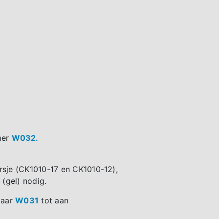
mer
W032.
rsje (CK1010-17 en CK1010-12),
 (gel) nodig.
laar
W031
tot aan