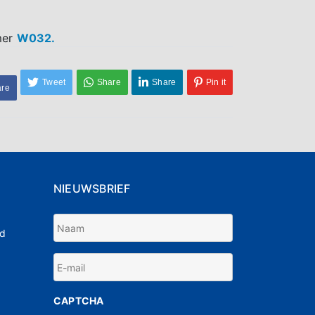
mer
W032.
Tweet
Share
Share
Pin it
are
NIEUWSBRIEF
Naam
nd
E-
*
mail
CAPTCHA