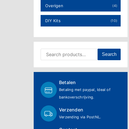
Overigen
(4)
DIY Kits
(10)
Search for:
Search
Betalen
Betaling met paypal, Ideal of
bankoverschrijving.
Verzenden
Verzending via PostNL.