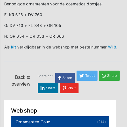
Benodigde ornamenten voor de cosmetica doosjes:
F: KR 626 + DV 760
G: DV 713 + FL 348 + OR 105
H: OR 054 + OR 053 + OR 066
Als
kit
verkrijgbaar in de webshop met bestelnummer
W18.
Tweet
Share
Share on:
Back to
Share
overview
Share
Pin it
Webshop
Ornamenten Goud
(214)