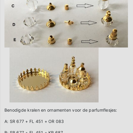
Benodigde kralen en ornamenten voor de parfumflesjes:
A: SR 677 + FL 451 + OR 083
B: SR 677 + FL 451 + KR 687