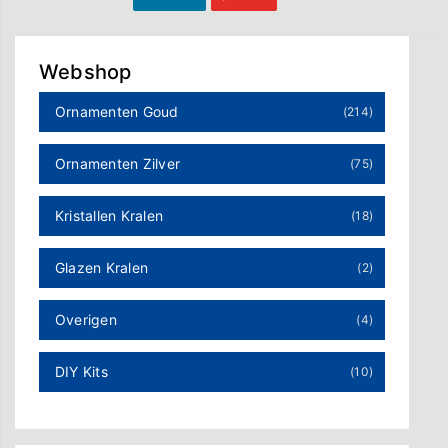
Webshop
Ornamenten Goud
(214)
Ornamenten Zilver
(75)
Kristallen Kralen
(18)
Glazen Kralen
(2)
Overigen
(4)
DIY Kits
(10)