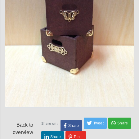
Tweet
Share
Share on:
Back to
Share
overview
Share
Pin it