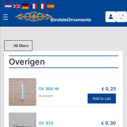
0
All filters
Overigen
0,25
OV 900-W
€
Overigen
Add to cart
0,30
OV 920
€