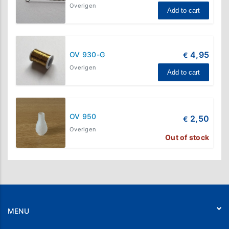
Overigen
Add to cart
4,95
OV 930-G
€
Overigen
Add to cart
OV 950
2,50
€
Overigen
Out of stock
MENU