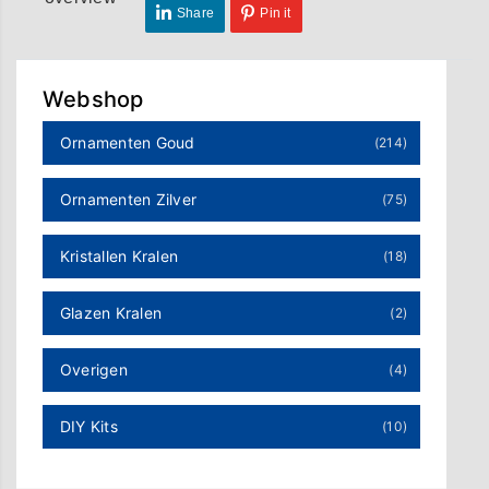
Share
Pin it
Webshop
Ornamenten Goud
(214)
Ornamenten Zilver
(75)
Kristallen Kralen
(18)
Glazen Kralen
(2)
Overigen
(4)
DIY Kits
(10)