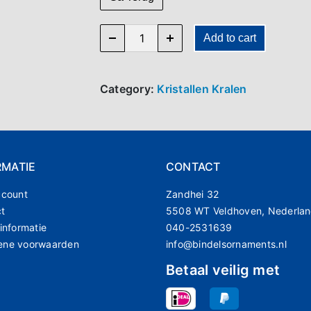
SR 685 quantity
Add to cart
Category:
Kristallen Kralen
RMATIE
CONTACT
ccount
Zandhei 32
ct
5508 WT Veldhoven, Nederla
 informatie
040-2531639
ene voorwaarden
info@bindelsornaments.nl
Betaal veilig met