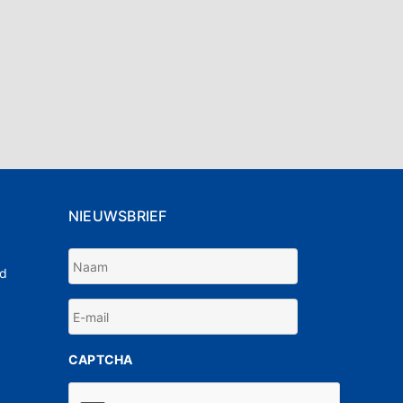
NIEUWSBRIEF
Naam
nd
E-
*
mail
CAPTCHA