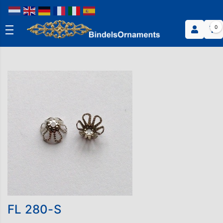
0
FL 280-S