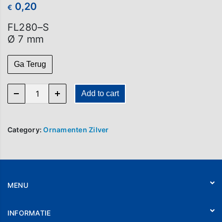
0,20
€
FL280–S
Ø 7 mm
Ga Terug
FL 280-S quantity
Add to cart
Category:
Ornamenten Zilver
MENU
Home
INFORMATIE
Webshop