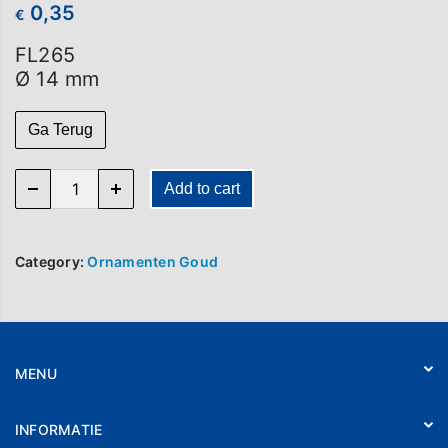
0,35
€
FL265
Ø 14 mm
Ga Terug
FL 265 quantity
Add to cart
Category:
Ornamenten Goud
MENU
Home
INFORMATIE
Webshop