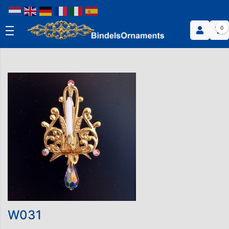
0
W031