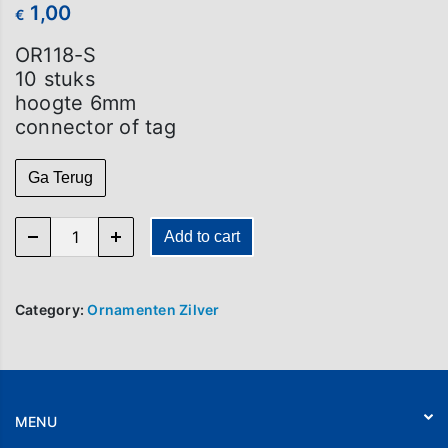
1,00
€
OR118-S
10 stuks
hoogte 6mm
connector of tag
Ga Terug
OR 118-S (per 10) quantity
Add to cart
Category:
Ornamenten Zilver
MENU