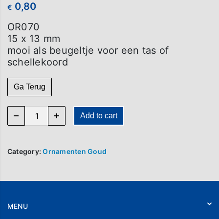
0,80
€
OR070
15 x 13 mm
mooi als beugeltje voor een tas of
schellekoord
Ga Terug
OR 070 quantity
Add to cart
Category:
Ornamenten Goud
MENU