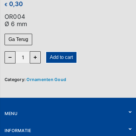
0,30
€
OR004
Ø 6 mm
Ga Terug
OR 004 quantity
Add to cart
Category:
Ornamenten Goud
MENU
Home
INFORMATIE
Webshop