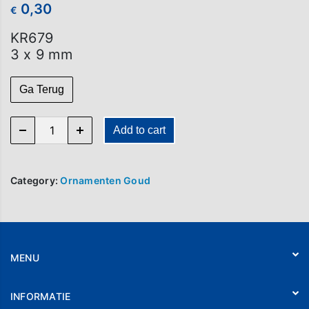
0,30
€
KR679
3 x 9 mm
Ga Terug
KR 679 quantity
Add to cart
Category:
Ornamenten Goud
MENU
Home
INFORMATIE
Webshop