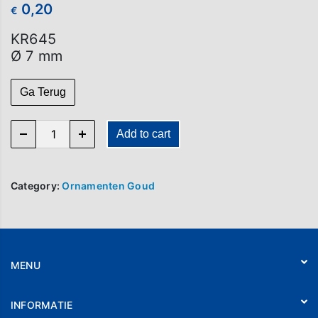
0,20
€
KR645
Ø 7 mm
Ga Terug
KR 645 quantity
Add to cart
Category:
Ornamenten Goud
MENU
Home
INFORMATIE
Webshop