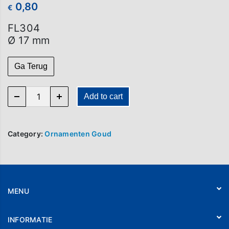
0,80
€
FL304
Ø 17 mm
Ga Terug
FL 304 quantity
Add to cart
Category:
Ornamenten Goud
MENU
Home
INFORMATIE
Webshop