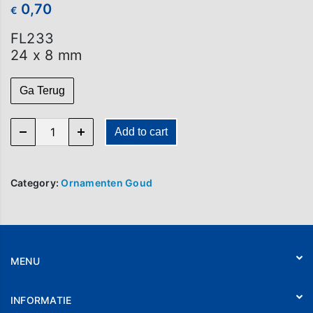
0,70
€
FL233
24 x 8 mm
Ga Terug
FL 233 quantity
Add to cart
Category:
Ornamenten Goud
MENU
Home
INFORMATIE
Webshop