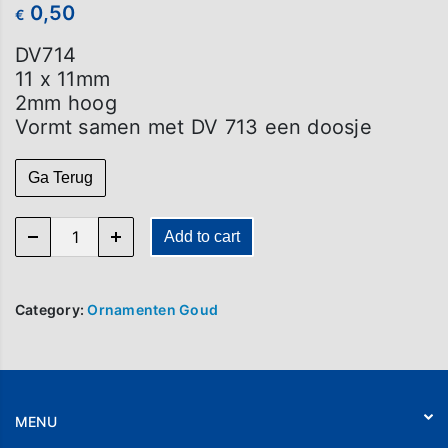
0,50
€
DV714
11 x 11mm
2mm hoog
Vormt samen met DV 713 een doosje
Ga Terug
DV 714 quantity
Add to cart
Category:
Ornamenten Goud
MENU